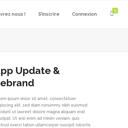
0
vrez nous !
S’inscrire
Connexion
pp Update &
ebrand
rem ipsum dolor sit amet, consectetuer
ipiscing elit, sed diam nonummy nibh euismod
ncidunt ut laoreet dolore magna aliquam erat
utpat. Ut wisi enim ad minim veniam, quis
trud exerci tation ullamcorper suscipit lobortis