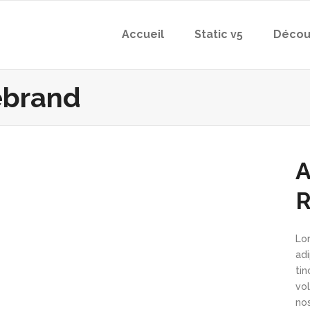
Accueil
Static v5
Décou
ebrand
A
R
Lo
ad
ti
vol
nos