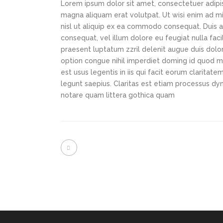
Lorem ipsum dolor sit amet, consectetuer adipi
magna aliquam erat volutpat. Ut wisi enim ad min
nisl ut aliquip ex ea commodo consequat. Duis au
consequat, vel illum dolore eu feugiat nulla faci
praesent luptatum zzril delenit augue duis dolor
option congue nihil imperdiet doming id quod m
est usus legentis in iis qui facit eorum claritat
legunt saepius. Claritas est etiam processus d
notare quam littera gothica quam