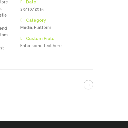
Date
olore
s
23/10/2015
stie
Category
Media, Platform
fend
itam;
Custom Field
Enter some text here
st