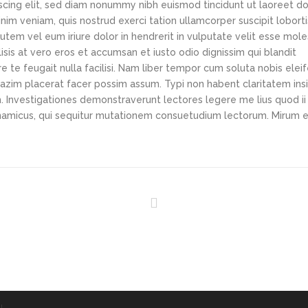
scing elit, sed diam nonummy nibh euismod tincidunt ut laoreet d
im veniam, quis nostrud exerci tation ullamcorper suscipit loborti
tem vel eum iriure dolor in hendrerit in vulputate velit esse mole
lisis at vero eros et accumsan et iusto odio dignissim qui blandit
e te feugait nulla facilisi. Nam liber tempor cum soluta nobis elei
azim placerat facer possim assum. Typi non habent claritatem ins
em. Investigationes demonstraverunt lectores legere me lius quod ii
ynamicus, qui sequitur mutationem consuetudium lectorum. Mirum e