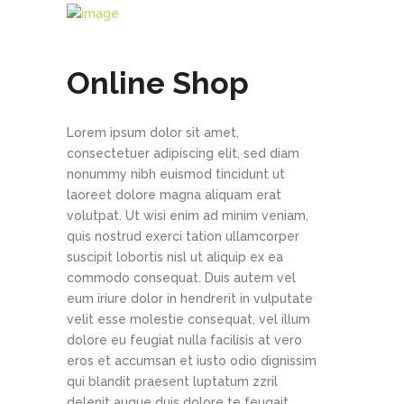
Online Shop
Lorem ipsum dolor sit amet,
consectetuer adipiscing elit, sed diam
nonummy nibh euismod tincidunt ut
laoreet dolore magna aliquam erat
volutpat. Ut wisi enim ad minim veniam,
quis nostrud exerci tation ullamcorper
suscipit lobortis nisl ut aliquip ex ea
commodo consequat. Duis autem vel
eum iriure dolor in hendrerit in vulputate
velit esse molestie consequat, vel illum
dolore eu feugiat nulla facilisis at vero
eros et accumsan et iusto odio dignissim
qui blandit praesent luptatum zzril
delenit augue duis dolore te feugait