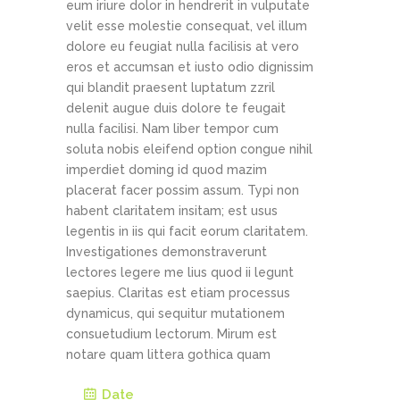
eum iriure dolor in hendrerit in vulputate
velit esse molestie consequat, vel illum
dolore eu feugiat nulla facilisis at vero
eros et accumsan et iusto odio dignissim
qui blandit praesent luptatum zzril
delenit augue duis dolore te feugait
nulla facilisi. Nam liber tempor cum
soluta nobis eleifend option congue nihil
imperdiet doming id quod mazim
placerat facer possim assum. Typi non
habent claritatem insitam; est usus
legentis in iis qui facit eorum claritatem.
Investigationes demonstraverunt
lectores legere me lius quod ii legunt
saepius. Claritas est etiam processus
dynamicus, qui sequitur mutationem
consuetudium lectorum. Mirum est
notare quam littera gothica quam
Date